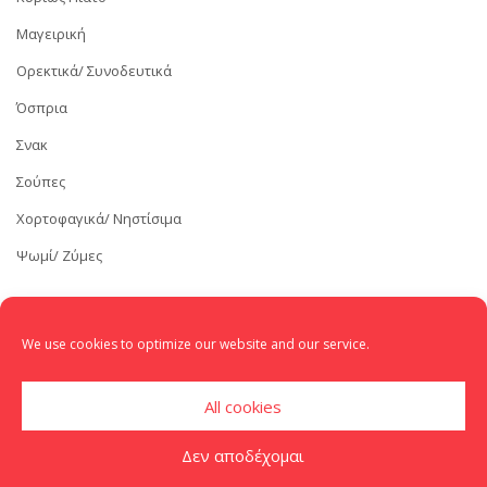
Μαγειρική
Ορεκτικά/ Συνοδευτικά
Όσπρια
Σνακ
Σούπες
Χορτοφαγικά/ Νηστίσιμα
Ψωμί/ Ζύμες
We use cookies to optimize our website and our service.
All cookies
Δεν αποδέχομαι
Copyright 2015
Ξύλινο Κουτάλι