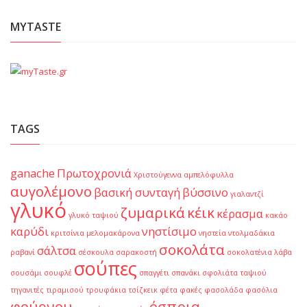
MYTASTE
TAGS
ganache
Πρωτοχρονιά
Χριστούγεννα
αμπελόφυλλα
αυγολέμονο
βασική συνταγή
βύσσινο
γιαλαντζί
γλυκό
ζυμαρικά
κέικ
κέρασμα
γλυκό ταψιού
κακάο
καρύδι
νηστίσιμο
κριτσίνια
μελομακάρονα
νηστεία
ντολμαδάκια
σοκολάτα
σάλτσα
ραβανί
σέσκουλα
σαρακοστή
σοκολατένια λάβα
σούπες
σουσάμι
σουφλέ
σπαγγέτι
σπανάκι
σφολιάτα
ταψιού
τηγανιτές
τιραμισού
τρουφάκια
τσίζκεικ
φέτα
φακές
φασολάδα
φασόλια
φούρνου
όσπρια