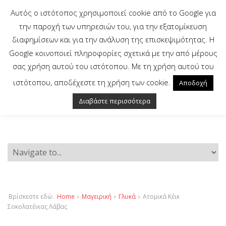
Αυτός ο ιστότοπος χρησιμοποιεί cookie από το Google για
την παροχή των υπηρεσιών του, για την εξατομίκευση
διαφημίσεων και για την ανάλυση της επισκεψιμότητας. Η
Google κοινοποιεί πληροφορίες σχετικά με την από μέρους
σας χρήση αυτού του ιστότοπου. Με τη χρήση αυτού του
ιστότοπου, αποδέχεστε τη χρήση των cookie.
Αποδοχή
Διαβάστε περισσότερα
Βρίσκεστε εδώ:
Home
›
Μαγειρική
›
Γλυκά
›
Ατομικά Κέικ
Σοκολατένιας Λάβας