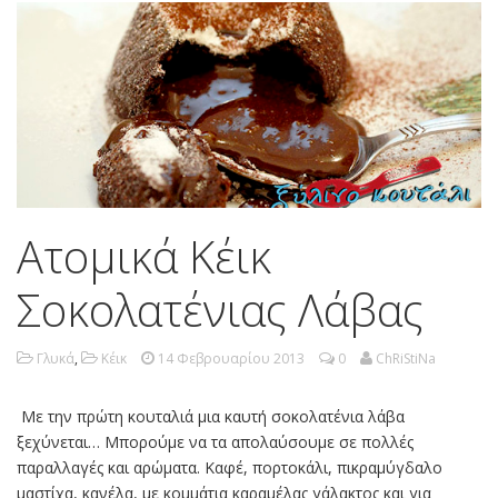
Ατομικά Κέικ
Σοκολατένιας Λάβας
Γλυκά
,
Κέικ
14 Φεβρουαρίου 2013
0
ChRiStiNa
Με την πρώτη κουταλιά μια καυτή σοκολατένια λάβα
ξεχύνεται… Μπορούμε να τα απολαύσουμε σε πολλές
παραλλαγές και αρώματα. Καφέ, πορτοκάλι, πικραμύγδαλο
μαστίχα, κανέλα, με κομμάτια καραμέλας γάλακτος και για