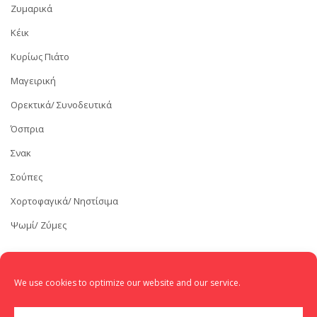
Ζυμαρικά
Κέικ
Κυρίως Πιάτο
Μαγειρική
Ορεκτικά/ Συνοδευτικά
Όσπρια
Σνακ
Σούπες
Χορτοφαγικά/ Νηστίσιμα
Ψωμί/ Ζύμες
We use cookies to optimize our website and our service.