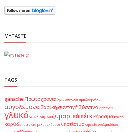
MYTASTE
TAGS
ganache
Πρωτοχρονιά
Χριστούγεννα
αμπελόφυλλα
αυγολέμονο
βασική συνταγή
βύσσινο
γιαλαντζί
γλυκό
ζυμαρικά
κέικ
κέρασμα
γλυκό ταψιού
κακάο
καρύδι
νηστίσιμο
κριτσίνια
μελομακάρονα
νηστεία
ντολμαδάκια
σοκολάτα