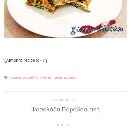
[yumprint-recipe id=’7′]
ομελέτα
,
σέσκουλα
,
σπανάκι
,
φέτα
,
φούρνου
PREVIOUS POST
Φασολάδα Παραδοσιακή
NEXT POST