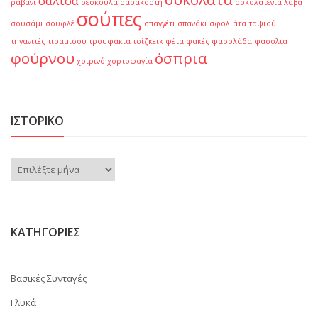
σάλτσα
ραβανί
σέσκουλα
σαρακοστή
σοκολατένια λάβα
σούπες
σουσάμι
σουφλέ
σπαγγέτι
σπανάκι
σφολιάτα
ταψιού
τηγανιτές
τιραμισού
τρουφάκια
τσίζκεικ
φέτα
φακές
φασολάδα
φασόλια
φούρνου
όσπρια
χοιρινό
χορτοφαγία
ΙΣΤΟΡΙΚΌ
Ιστορικό
KΑΤΗΓΟΡΊΕΣ
Βασικές Συνταγές
Γλυκά