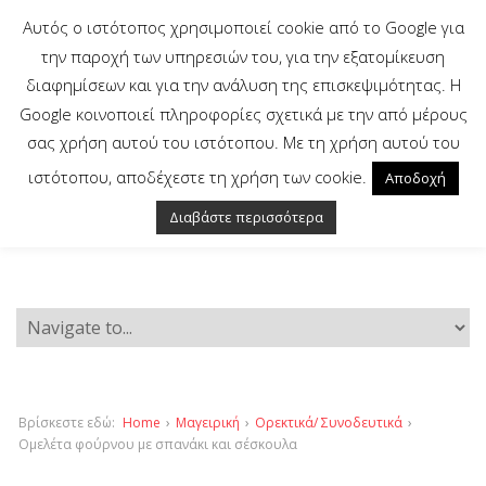
Αυτός ο ιστότοπος χρησιμοποιεί cookie από το Google για
την παροχή των υπηρεσιών του, για την εξατομίκευση
διαφημίσεων και για την ανάλυση της επισκεψιμότητας. Η
Google κοινοποιεί πληροφορίες σχετικά με την από μέρους
σας χρήση αυτού του ιστότοπου. Με τη χρήση αυτού του
ιστότοπου, αποδέχεστε τη χρήση των cookie.
Αποδοχή
Διαβάστε περισσότερα
Βρίσκεστε εδώ:
Home
›
Μαγειρική
›
Ορεκτικά/ Συνοδευτικά
›
Ομελέτα φούρνου με σπανάκι και σέσκουλα