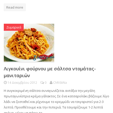
Read more
Ζυμαρικά
Λιγκουίνι φούρνου με σάλτσα ντομάτας-
μανιταριών
14 Δεκεμβρίου 2012
0
ChRiStiNa
Η συγκεκριμένη σάλτσα συναγωνίζεται αντάξια την μεγάλη
πρωταγωνίστρια κρέμα γάλακτος. Σε ένα κατσαρολάκι βάζουμε λίγο
λάδι να ζεσταθεί και ρίχνουμε το κρεμμύδι να τσιγαριστεί για 2-3
λεπτά. Προσθέτουμε και την πιπεριά. Τα τσιγαρίζουμε 1-2 λεπτά
ακόμα, μέχρι να πάρει το…