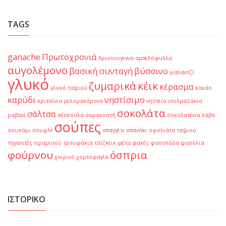
TAGS
ganache
Πρωτοχρονιά
Χριστούγεννα
αμπελόφυλλα
αυγολέμονο
βασική συνταγή
βύσσινο
γιαλαντζί
γλυκό
ζυμαρικά
κέικ
κέρασμα
γλυκό ταψιού
κακάο
καρύδι
νηστίσιμο
κριτσίνια
μελομακάρονα
νηστεία
ντολμαδάκια
σοκολάτα
σάλτσα
ραβανί
σέσκουλα
σαρακοστή
σοκολατένια λάβα
σούπες
σουσάμι
σουφλέ
σπαγγέτι
σπανάκι
σφολιάτα
ταψιού
τηγανιτές
τιραμισού
τρουφάκια
τσίζκεικ
φέτα
φακές
φασολάδα
φασόλια
φούρνου
όσπρια
χοιρινό
χορτοφαγία
ΙΣΤΟΡΙΚΌ