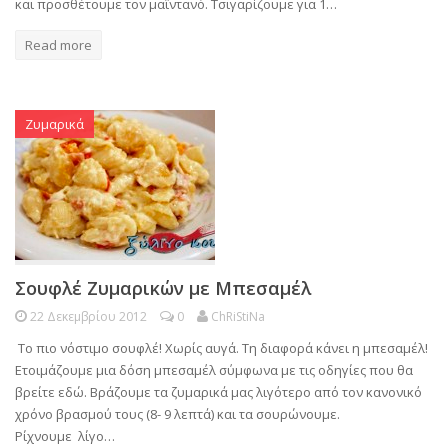
και προσθέτουμε τον μαϊντανό. Τσιγαρίζουμε για 1…
Read more
Ζυμαρικά
Σουφλέ Ζυμαρικών με Μπεσαμέλ
22 Δεκεμβρίου 2012
0
ChRiStiNa
Το πιο νόστιμο σουφλέ! Χωρίς αυγά. Τη διαφορά κάνει η μπεσαμέλ!
Ετοιμάζουμε μια δόση μπεσαμέλ σύμφωνα με τις οδηγίες που θα
βρείτε εδώ. Βράζουμε τα ζυμαρικά μας λιγότερο από τον κανονικό
χρόνο βρασμού τους (8- 9 λεπτά) και τα σουρώνουμε.
Ρίχνουμε λίγο…