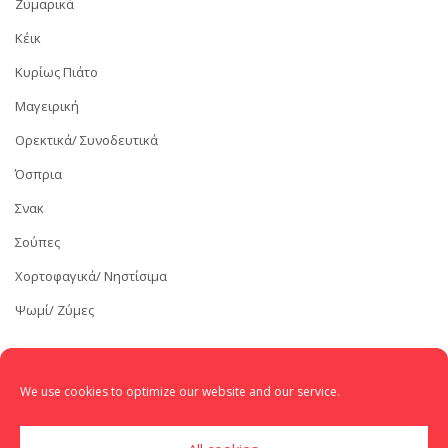
Ζυμαρικά
Κέικ
Κυρίως Πιάτο
Μαγειρική
Ορεκτικά/ Συνοδευτικά
Όσπρια
Σνακ
Σούπες
Χορτοφαγικά/ Νηστίσιμα
Ψωμί/ Ζύμες
We use cookies to optimize our website and our service.