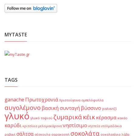
MYTASTE
TAGS
ganache
Πρωτοχρονιά
Χριστούγεννα
αμπελόφυλλα
αυγολέμονο
βασική συνταγή
βύσσινο
γιαλαντζί
γλυκό
ζυμαρικά
κέικ
κέρασμα
γλυκό ταψιού
κακάο
καρύδι
νηστίσιμο
κριτσίνια
μελομακάρονα
νηστεία
ντολμαδάκια
σοκολάτα
σάλτσα
ραβανί
σέσκουλα
σαρακοστή
σοκολατένια λάβα