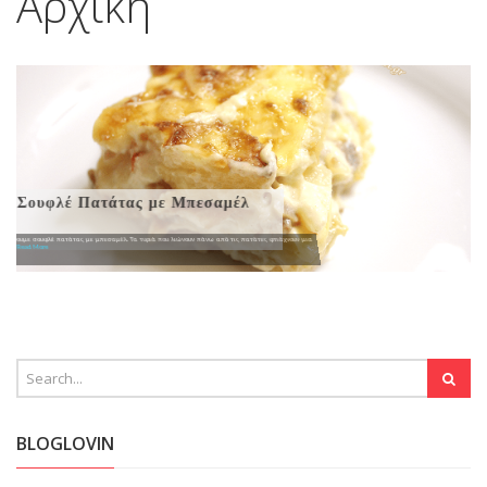
Αρχική
Σουφλέ Πατάτας με Μπεσαμέλ
Φτιάχνουμε σουφλέ πατάτας με μπεσαμέλ. Τα τυριά που λιώνουν πάνω από τις πατάτες φτιάχνουν μια
τραγα
Read More
BLOGLOVIN