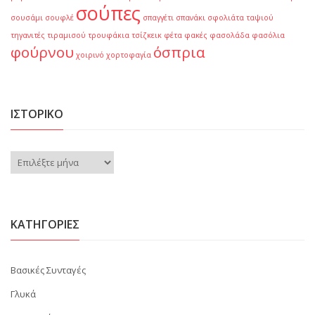
σούπες
σουσάμι
σουφλέ
σπαγγέτι
σπανάκι
σφολιάτα
ταψιού
τηγανιτές
τιραμισού
τρουφάκια
τσίζκεικ
φέτα
φακές
φασολάδα
φασόλια
φούρνου
όσπρια
χοιρινό
χορτοφαγία
ΙΣΤΟΡΙΚΌ
Ιστορικό
KΑΤΗΓΟΡΊΕΣ
Βασικές Συνταγές
Γλυκά