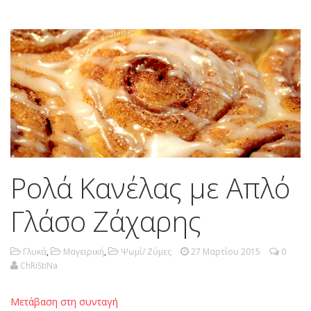
Ρολά Κανέλας με Απλό
Γλάσο Ζάχαρης
Γλυκά
,
Μαγειρική
,
Ψωμί/ Ζύμες
27 Μαρτίου 2015
0
ChRiStiNa
Μετάβαση στη συνταγή