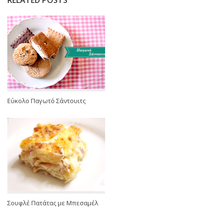
RELATED POSTS
Εύκολο Παγωτό Σάντουιτς
Σουφλέ Πατάτας με Μπεσαμέλ