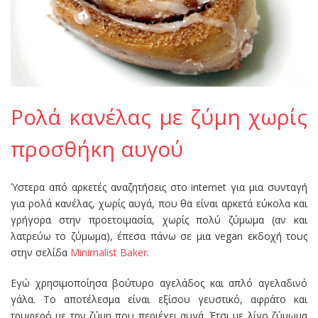
Ρολά κανέλας με ζύμη χωρίς
προσθήκη αυγού
Ύστερα από αρκετές αναζητήσεις στο internet για μια συνταγή
για ρολά κανέλας, χωρίς αυγά, που θα είναι αρκετά εύκολα και
γρήγορα στην προετοιμασία, χωρίς πολύ ζύμωμα (αν και
λατρεύω το ζύμωμα), έπεσα πάνω σε μια vegan εκδοχή τους
στην σελίδα
Minimalist Baker
.
Εγώ χρησιμοποίησα βούτυρο αγελάδος και απλό αγελαδινό
γάλα. Το αποτέλεσμα είναι εξίσου γευστικό, αφράτο και
τρυφερό με την ζύμη που περιέχει αυγά. Έτσι με λίγο ζύμωμα