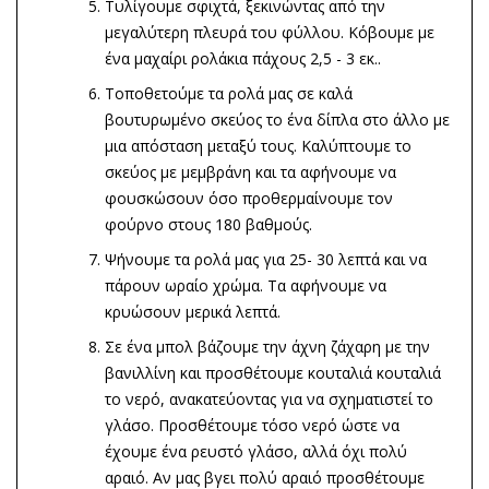
Τυλίγουμε σφιχτά, ξεκινώντας από την
μεγαλύτερη πλευρά του φύλλου. Κόβουμε με
ένα μαχαίρι ρολάκια πάχους 2,5 - 3 εκ..
Τοποθετούμε τα ρολά μας σε καλά
βουτυρωμένο σκεύος το ένα δίπλα στο άλλο με
μια απόσταση μεταξύ τους. Καλύπτουμε το
σκεύος με μεμβράνη και τα αφήνουμε να
φουσκώσουν όσο προθερμαίνουμε τον
φούρνο στους 180 βαθμούς.
Ψήνουμε τα ρολά μας για 25- 30 λεπτά και να
πάρουν ωραίο χρώμα. Τα αφήνουμε να
κρυώσουν μερικά λεπτά.
Σε ένα μπολ βάζουμε την άχνη ζάχαρη με την
βανιλλίνη και προσθέτουμε κουταλιά κουταλιά
το νερό, ανακατεύοντας για να σχηματιστεί το
γλάσο. Προσθέτουμε τόσο νερό ώστε να
έχουμε ένα ρευστό γλάσο, αλλά όχι πολύ
αραιό. Αν μας βγει πολύ αραιό προσθέτουμε