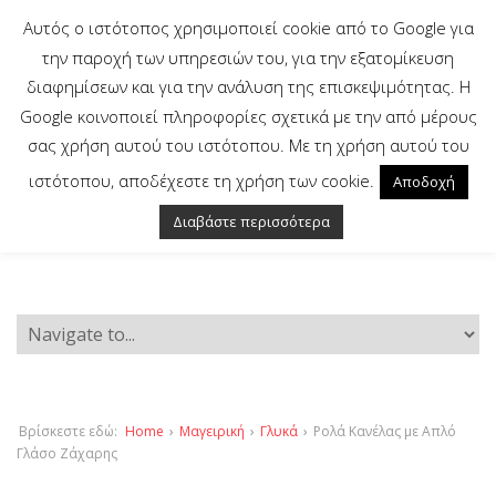
Αυτός ο ιστότοπος χρησιμοποιεί cookie από το Google για
την παροχή των υπηρεσιών του, για την εξατομίκευση
διαφημίσεων και για την ανάλυση της επισκεψιμότητας. Η
Google κοινοποιεί πληροφορίες σχετικά με την από μέρους
σας χρήση αυτού του ιστότοπου. Με τη χρήση αυτού του
ιστότοπου, αποδέχεστε τη χρήση των cookie.
Αποδοχή
Διαβάστε περισσότερα
Βρίσκεστε εδώ:
Home
›
Μαγειρική
›
Γλυκά
›
Ρολά Κανέλας με Απλό
Γλάσο Ζάχαρης