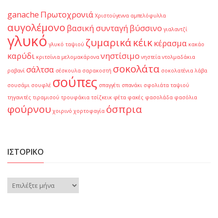
ganache
Πρωτοχρονιά
Χριστούγεννα
αμπελόφυλλα
αυγολέμονο
βασική συνταγή
βύσσινο
γιαλαντζί
γλυκό
ζυμαρικά
κέικ
κέρασμα
γλυκό ταψιού
κακάο
καρύδι
νηστίσιμο
κριτσίνια
μελομακάρονα
νηστεία
ντολμαδάκια
σοκολάτα
σάλτσα
ραβανί
σέσκουλα
σαρακοστή
σοκολατένια λάβα
σούπες
σουσάμι
σουφλέ
σπαγγέτι
σπανάκι
σφολιάτα
ταψιού
τηγανιτές
τιραμισού
τρουφάκια
τσίζκεικ
φέτα
φακές
φασολάδα
φασόλια
φούρνου
όσπρια
χοιρινό
χορτοφαγία
ΙΣΤΟΡΙΚΌ
Ιστορικό