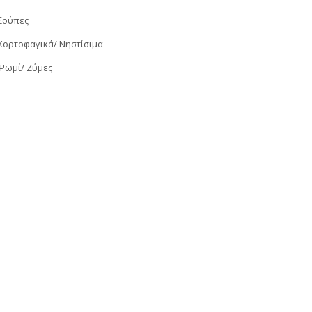
Σούπες
Χορτοφαγικά/ Νηστίσιμα
Ψωμί/ Ζύμες