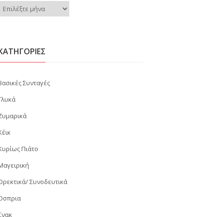
Ιστορικό
KΑΤΗΓΟΡΊΕΣ
Βασικές Συνταγές
Γλυκά
Ζυμαρικά
Κέικ
Κυρίως Πιάτο
Μαγειρική
Ορεκτικά/ Συνοδευτικά
Όσπρια
Σνακ