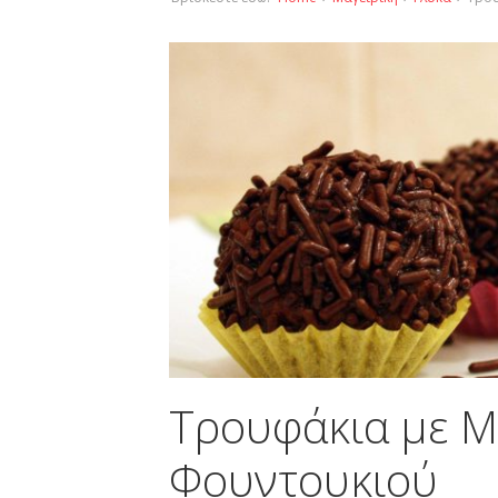
Τρουφάκια με Μ
Φουντουκιού