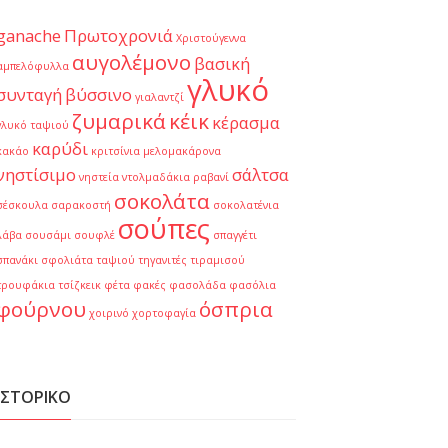
ganache
Πρωτοχρονιά
Χριστούγεννα
αυγολέμονο
βασική
αμπελόφυλλα
γλυκό
συνταγή
βύσσινο
γιαλαντζί
ζυμαρικά
κέικ
κέρασμα
γλυκό ταψιού
καρύδι
κακάο
κριτσίνια
μελομακάρονα
νηστίσιμο
σάλτσα
νηστεία
ντολμαδάκια
ραβανί
σοκολάτα
σέσκουλα
σαρακοστή
σοκολατένια
σούπες
λάβα
σουσάμι
σουφλέ
σπαγγέτι
σπανάκι
σφολιάτα
ταψιού
τηγανιτές
τιραμισού
τρουφάκια
τσίζκεικ
φέτα
φακές
φασολάδα
φασόλια
φούρνου
όσπρια
χοιρινό
χορτοφαγία
ΙΣΤΟΡΙΚΌ