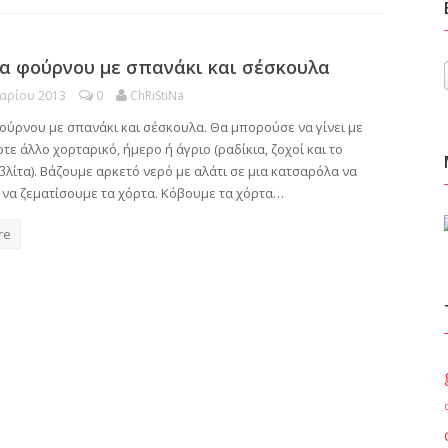
α φούρνου με σπανάκι και σέσκουλα
υαρίου 2013
0
ChRiStiNa
ούρνου με σπανάκι και σέσκουλα. Θα μπορούσε να γίνει με
ε άλλο χορταρικό, ήμερο ή άγριο (ραδίκια, ζοχοί και το
βλίτα). Βάζουμε αρκετό νερό με αλάτι σε μια κατσαρόλα να
α να ζεματίσουμε τα χόρτα. Κόβουμε τα χόρτα…
re