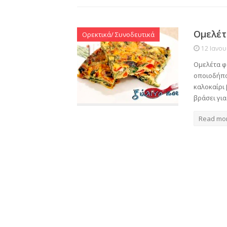
Ομελέτ
Ορεκτικά/ Συνοδευτικά
12 Ιανο
Ομελέτα φ
οποιοδήποτ
καλοκαίρι 
βράσει γι
Read mo