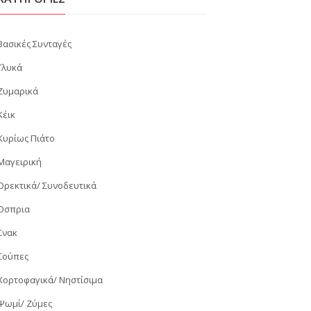
Βασικές Συνταγές
Γλυκά
Ζυμαρικά
Κέικ
Κυρίως Πιάτο
Μαγειρική
Ορεκτικά/ Συνοδευτικά
Όσπρια
Σνακ
Σούπες
Χορτοφαγικά/ Νηστίσιμα
Ψωμί/ Ζύμες