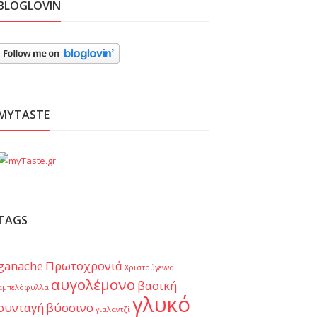
BLOGLOVIN
MYTASTE
TAGS
ganache
Πρωτοχρονιά
Χριστούγεννα
αυγολέμονο
βασική
αμπελόφυλλα
γλυκό
συνταγή
βύσσινο
γιαλαντζί