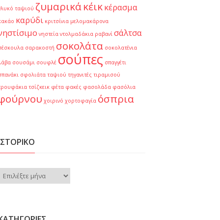
ζυμαρικά
κέικ
κέρασμα
γλυκό ταψιού
καρύδι
κακάο
κριτσίνια
μελομακάρονα
νηστίσιμο
σάλτσα
νηστεία
ντολμαδάκια
ραβανί
σοκολάτα
σέσκουλα
σαρακοστή
σοκολατένια
σούπες
λάβα
σουσάμι
σουφλέ
σπαγγέτι
σπανάκι
σφολιάτα
ταψιού
τηγανιτές
τιραμισού
τρουφάκια
τσίζκεικ
φέτα
φακές
φασολάδα
φασόλια
φούρνου
όσπρια
χοιρινό
χορτοφαγία
ΙΣΤΟΡΙΚΌ
Ιστορικό
KΑΤΗΓΟΡΊΕΣ