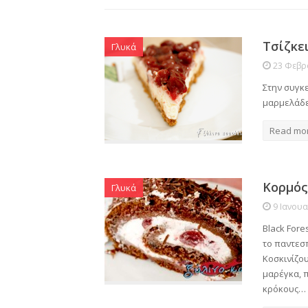
Τσίζκε
Γλυκά
23 Φεβρ
Στην συγκ
μαρμελάδε
Read mo
Κορμός 
Γλυκά
9 Ιανου
Black Fore
το παντεσπ
Κοσκινίζου
μαρέγκα, 
κρόκους…