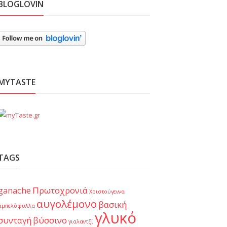
BLOGLOVIN
MYTASTE
TAGS
ganache
Πρωτοχρονιά
Χριστούγεννα
αυγολέμονο
βασική
αμπελόφυλλα
γλυκό
συνταγή
βύσσινο
γιαλαντζί