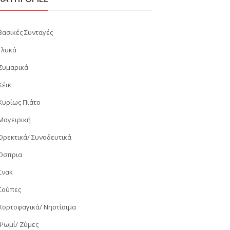
Βασικές Συνταγές
Γλυκά
Ζυμαρικά
Κέικ
Κυρίως Πιάτο
Μαγειρική
Ορεκτικά/ Συνοδευτικά
Όσπρια
Σνακ
Σούπες
Χορτοφαγικά/ Νηστίσιμα
Ψωμί/ Ζύμες