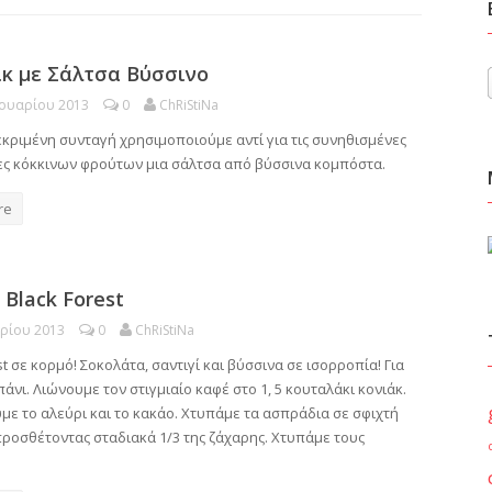
ικ με Σάλτσα Βύσσινο
ουαρίου 2013
0
ChRiStiNa
εκριμένη συνταγή χρησιμοποιούμε αντί για τις συνηθισμένες
ς κόκκινων φρούτων μια σάλτσα από βύσσινα κομπόστα.
re
Black Forest
αρίου 2013
0
ChRiStiNa
st σε κορμό! Σοκολάτα, σαντιγί και βύσσινα σε ισορροπία! Για
άνι. Λιώνουμε τον στιγμιαίο καφέ στο 1, 5 κουταλάκι κονιάκ.
με το αλεύρι και το κακάο. Χτυπάμε τα ασπράδια σε σφιχτή
προσθέτοντας σταδιακά 1/3 της ζάχαρης. Χτυπάμε τους