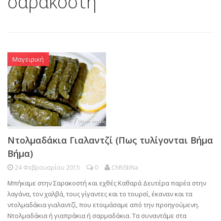
σαρακοστή
Μαγειρική
Ντολμαδάκια Γιαλαντζί (Πως τυλίγονται Βήμα
Βήμα)
24 Φεβρουαρίου 2015
0
ChRiStiNa
Μπήκαμε στην Σαρακοστή και εχθές Καθαρά Δευτέρα παρέα στην
λαγάνα, τον χαλβά, τους γίγαντες και το τουρσί, έκαναν και τα
ντολμαδάκια γιαλαντζί, που ετοιμάσαμε από την προηγούμενη.
Ντολμαδάκια ή γιαπράκια ή σαρμαδάκια. Τα συναντάμε στα