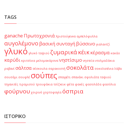
TAGS
ganache
Πρωτοχρονιά
Χριστούγεννα
αμπελόφυλλα
αυγολέμονο
βασική συνταγή
βύσσινο
γιαλαντζί
γλυκό
ζυμαρικά
κέικ
κέρασμα
γλυκό ταψιού
κακάο
καρύδι
νηστίσιμο
κριτσίνια
μελομακάρονα
νηστεία
ντολμαδάκια
σοκολάτα
σάλτσα
ραβανί
σέσκουλα
σαρακοστή
σοκολατένια λάβα
σούπες
σουσάμι
σουφλέ
σπαγγέτι
σπανάκι
σφολιάτα
ταψιού
τηγανιτές
τιραμισού
τρουφάκια
τσίζκεικ
φέτα
φακές
φασολάδα
φασόλια
φούρνου
όσπρια
χοιρινό
χορτοφαγία
ΙΣΤΟΡΙΚΌ