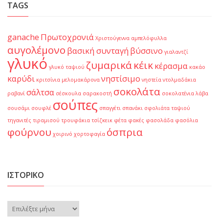
TAGS
ganache
Πρωτοχρονιά
Χριστούγεννα
αμπελόφυλλα
αυγολέμονο
βασική συνταγή
βύσσινο
γιαλαντζί
γλυκό
ζυμαρικά
κέικ
κέρασμα
γλυκό ταψιού
κακάο
καρύδι
νηστίσιμο
κριτσίνια
μελομακάρονα
νηστεία
ντολμαδάκια
σοκολάτα
σάλτσα
ραβανί
σέσκουλα
σαρακοστή
σοκολατένια λάβα
σούπες
σουσάμι
σουφλέ
σπαγγέτι
σπανάκι
σφολιάτα
ταψιού
τηγανιτές
τιραμισού
τρουφάκια
τσίζκεικ
φέτα
φακές
φασολάδα
φασόλια
φούρνου
όσπρια
χοιρινό
χορτοφαγία
ΙΣΤΟΡΙΚΌ
Ιστορικό