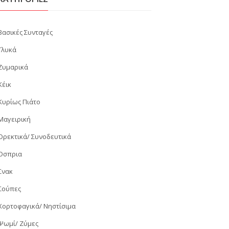
Βασικές Συνταγές
Γλυκά
Ζυμαρικά
Κέικ
Κυρίως Πιάτο
Μαγειρική
Ορεκτικά/ Συνοδευτικά
Όσπρια
Σνακ
Σούπες
Χορτοφαγικά/ Νηστίσιμα
Ψωμί/ Ζύμες