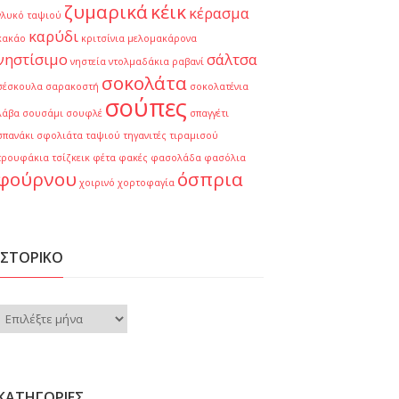
ζυμαρικά
κέικ
κέρασμα
γλυκό ταψιού
καρύδι
κακάο
κριτσίνια
μελομακάρονα
νηστίσιμο
σάλτσα
νηστεία
ντολμαδάκια
ραβανί
σοκολάτα
σέσκουλα
σαρακοστή
σοκολατένια
σούπες
λάβα
σουσάμι
σουφλέ
σπαγγέτι
σπανάκι
σφολιάτα
ταψιού
τηγανιτές
τιραμισού
τρουφάκια
τσίζκεικ
φέτα
φακές
φασολάδα
φασόλια
φούρνου
όσπρια
χοιρινό
χορτοφαγία
ΙΣΤΟΡΙΚΌ
Ιστορικό
KΑΤΗΓΟΡΊΕΣ