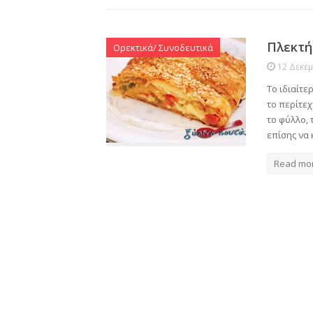
Πλεκτή
Ορεκτικά/ Συνοδευτικά
12 Δεκε
Το ιδιαίτε
το περίτεχ
το φύλλο,
επίσης να
Read mo