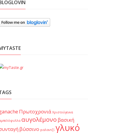
BLOGLOVIN
MYTASTE
TAGS
ganache
Πρωτοχρονιά
Χριστούγεννα
αυγολέμονο
βασική
αμπελόφυλλα
γλυκό
συνταγή
βύσσινο
γιαλαντζί