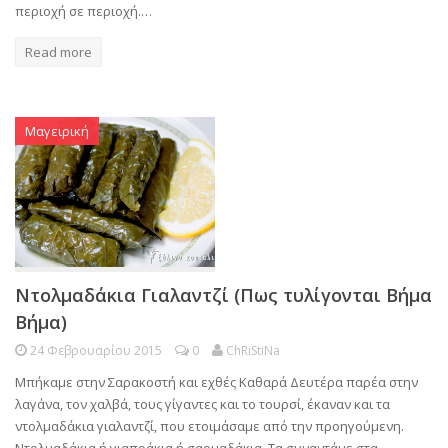
περιοχή σε περιοχή.…
Read more
Μαγειρική
Ντολμαδάκια Γιαλαντζί (Πως τυλίγονται Βήμα
Βήμα)
24 Φεβρουαρίου 2015
0
ChRiStiNa
Μπήκαμε στην Σαρακοστή και εχθές Καθαρά Δευτέρα παρέα στην
λαγάνα, τον χαλβά, τους γίγαντες και το τουρσί, έκαναν και τα
ντολμαδάκια γιαλαντζί, που ετοιμάσαμε από την προηγούμενη.
Ντολμαδάκια ή γιαπράκια ή σαρμαδάκια. Τα συναντάμε στα