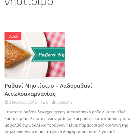
νηστίσιμο
Γλυκά
Ραβανί Νηστίσιμο – Λαδοραβανί
Αιτωλοακαρνανίας
3 Μαρτίου 2015
0
ChRiStiNa
Ετούτο το ραβανί δεν έχει σχέση με το κλασικό ραβανί με τα αβγά
και το σιρόπι. Ετούτο είναι νηστίσιμο και μοιάζει κατά κάποιο τρόπο
με χαλβά σιμιγδαλένιο “φούρνου”. Είναι παραδοσιακή συνταγή της
Αιτωλοακαρνανίας και τα υλικά διαφοροποιούνται λίγο από