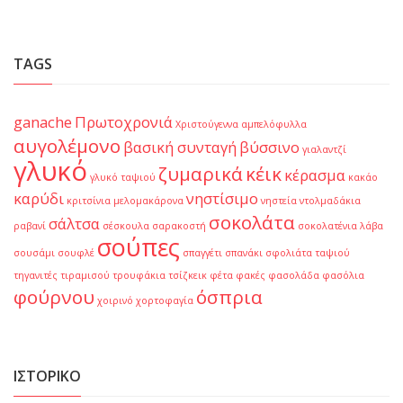
TAGS
ganache
Πρωτοχρονιά
Χριστούγεννα
αμπελόφυλλα
αυγολέμονο
βασική συνταγή
βύσσινο
γιαλαντζί
γλυκό
ζυμαρικά
κέικ
κέρασμα
γλυκό ταψιού
κακάο
καρύδι
νηστίσιμο
κριτσίνια
μελομακάρονα
νηστεία
ντολμαδάκια
σοκολάτα
σάλτσα
ραβανί
σέσκουλα
σαρακοστή
σοκολατένια λάβα
σούπες
σουσάμι
σουφλέ
σπαγγέτι
σπανάκι
σφολιάτα
ταψιού
τηγανιτές
τιραμισού
τρουφάκια
τσίζκεικ
φέτα
φακές
φασολάδα
φασόλια
φούρνου
όσπρια
χοιρινό
χορτοφαγία
ΙΣΤΟΡΙΚΌ